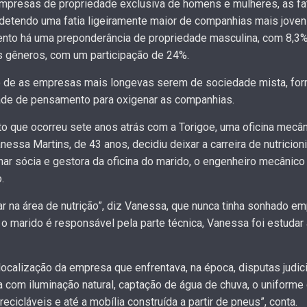
empresas de propriedade exclusiva de homens e mulheres, as f
 detendo uma fatia ligeiramente maior de companhias mais jove
ento há uma preponderância de propriedade masculina, com 8,3
 gêneros, com um participação de 24%.
to de as empresas mais longevas serem de sociedade mista, fo
dade de pensamento para oxigenar as companhias.
que ocorreu sete anos atrás com a Torigoe, uma oficina mecânic
anessa Martins, de 43 anos, decidiu deixar a carreira de nutrici
nar sócia e gestora da oficina do marido, o engenheiro mecânico 
.
r na área de nutrição”, diz Vanessa, que nunca tinha sonhado em
ue o marido é responsável pela parte técnica, Vanessa foi estud
 localização da empresa que enfrentava, na época, disputas judic
com iluminação natural, captação de água de chuva, o uniforme
cicláveis e até a mobília construída a partir de pneus”, conta.