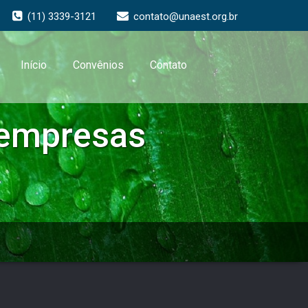
(11) 3339-3121
contato@unaest.org.br
Início
Convênios
Contato
 empresas