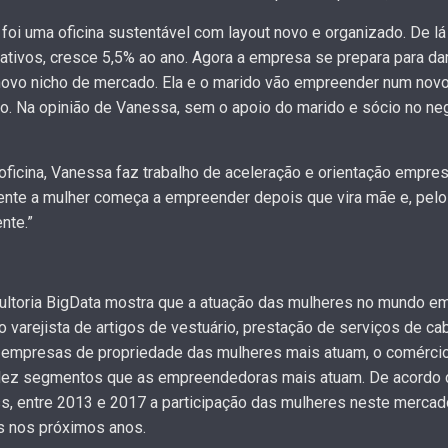
oi uma oficina sustentável com layout novo e organizado. De lá p
ativos, cresce 5,5% ao ano. Agora a empresa se prepara para dar 
ovo nicho de mercado. Ela e o marido vão empreender num novo
 Na opinião de Vanessa, sem o apoio do marido e sócio no negó
oficina, Vanessa faz trabalho de aceleração e orientação empre
nte a mulher começa a empreender depois que vira mãe e, pelo fa
nte.”
sultoria BigData mostra que a atuação das mulheres no mundo e
 varejista de artigos de vestuário, prestação de serviços de ca
as empresas de propriedade das mulheres mais atuam, o comércio
 dez segmentos que as empreendedoras mais atuam. De acordo 
s, entre 2013 e 2017 a participação das mulheres neste merca
s nos próximos anos.