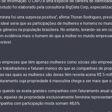
s de informação. O CNPJ é uma espécie de carteira de identida
studo foi elaborado pela consultoria BigData Corp, especializa
minina foi uma surpresa positiva”, afirma Thoran Rodrigues, pre
o ideal seria que as participações de mulheres e homens no mu
 gêneros na população brasileira. No entanto, levando-se em co
a em evidência mais o homem do que a mulher no mundo empresari
orável.
s empresas que têm apenas mulheres como sócias são empree
trabalhadores e faturam menos do que as companhias de prop
s nas quais as mulheres são donas têm receita acima R$ 5 milh
turamento cuja propriedade é masculina chega a ser mais que o
is quando se avalia grandes companhias com faturamento anual 
s, aquelas de propriedade exclusivamente feminina representam
mpanhia com participação mista somam 48,6%.