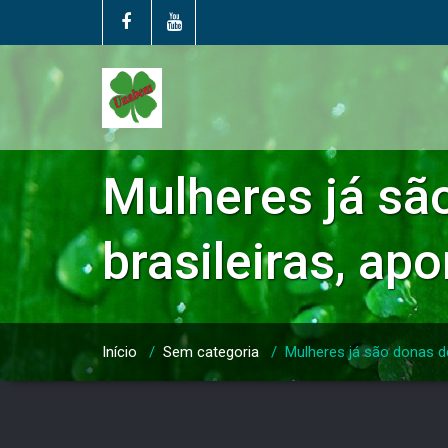
Mulheres já sã
brasileiras, ap
Início
/
Sem categoria
/
Mulheres já são donas d