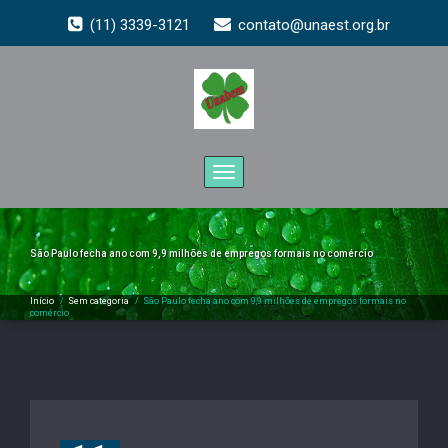
(11) 3339-3121
contato@unaest.org.br
Toggle
navigation
São Paulo fecha ano com 9,9 milhões de empregos formais no comércio
Início
/
Sem categoria
/
São Paulo fecha ano com 9,9 milhões de empregos formais no
comércio