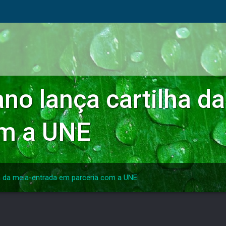
no lança cartilha d
om a UNE
ha da meia-entrada em parceria com a UNE