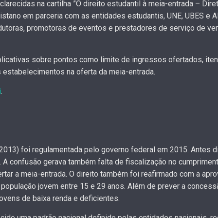
arecidas na cartilha ”O direito estudantil à meia-entrada – Dire
istano em parceria com as entidades estudantis, UNE, UBES e A
dutoras, promotoras de eventos e prestadores de serviço de ve
xplicativas sobre pontos como limite de ingressos ofertados, i
 estabelecimentos na oferta da meia-entrada.
i
.
2013) foi regulamentada pelo governo federal em 2015. Antes d
. A confusão gerava também falta de fiscalização no cumprimen
rtar a meia-entrada. O direito também foi reafirmado com a apr
a população jovem entre 15 e 29 anos. Além de prever a conces
jovens de baixa renda e deficientes.
ido uma padrão nacional definido pelas entidades nacionais, re