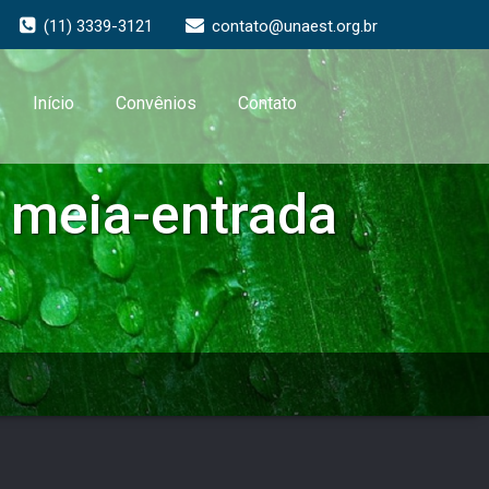
(11) 3339-3121
contato@unaest.org.br
Início
Convênios
Contato
a meia-entrada