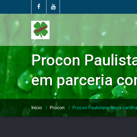
Procon Paulista
em parceria c
Início
/
Procon
/
Procon Paulistano lança cartil